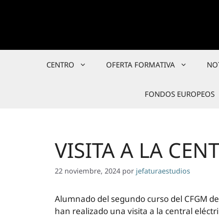
Saltar
al
contenido
CENTRO
OFERTA FORMATIVA
NO
FONDOS EUROPEOS
VISITA A LA CEN
22 noviembre, 2024
por
jefaturaestudios
Alumnado del segundo curso del CFGM de I
han realizado una visita a la central elé