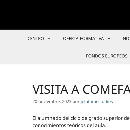
Saltar
al
contenido
CENTRO
OFERTA FORMATIVA
NO
FONDOS EUROPEOS
VISITA A COMEF
20 noviembre, 2023
por
jefaturaestudios
El alumnado del ciclo de grado superior d
conocimientos teóricos del aula.