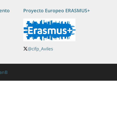
ento
Proyecto Europeo ERASMUS+
@cifp_Aviles
lanB