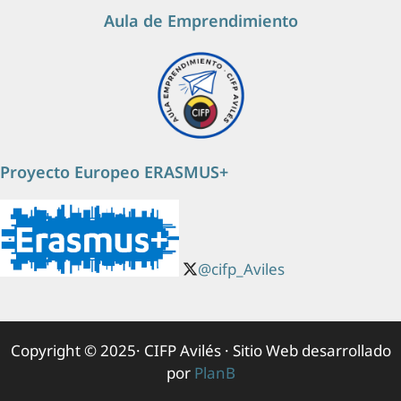
Aula de Emprendimiento
Proyecto Europeo ERASMUS+
@cifp_Aviles
Copyright © 2025· CIFP Avilés · Sitio Web desarrollado
por
PlanB