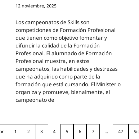
12 noviembre, 2025
Los campeonatos de Skills son
competiciones de Formación Profesional
que tienen como objetivo fomentar y
difundir la calidad de la Formación
Profesional. El alumnado de Formación
Profesional muestra, en estos
campeonatos, las habilidades y destrezas
que ha adquirido como parte de la
formación que está cursando. El Ministerio
organiza y promueve, bienalmente, el
campeonato de
or
1
2
3
4
5
6
7
…
47
Si