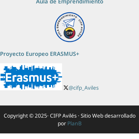
Aula de Emprendimiento
Proyecto Europeo ERASMUS+
@cifp_Aviles
Copyright © 2025· CIFP Avilés · Sitio Web desarrollado
por
PlanB