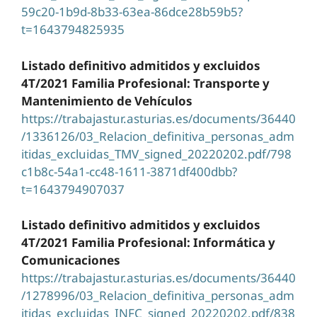
59c20-1b9d-8b33-63ea-86dce28b59b5?
t=1643794825935
Listado definitivo admitidos y excluidos
4T/2021 Familia Profesional: Transporte y
Mantenimiento de Vehículos
https://trabajastur.asturias.es/documents/36440
/1336126/03_Relacion_definitiva_personas_adm
itidas_excluidas_TMV_signed_20220202.pdf/798
c1b8c-54a1-cc48-1611-3871df400dbb?
t=1643794907037
Listado definitivo admitidos y excluidos
4T/2021 Familia Profesional: Informática y
Comunicaciones
https://trabajastur.asturias.es/documents/36440
/1278996/03_Relacion_definitiva_personas_adm
itidas_excluidas_INFC_signed_20220202.pdf/838