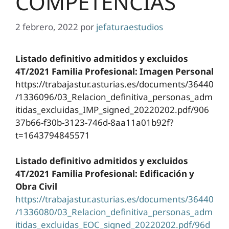
COMPETENCIAS
2 febrero, 2022
por
jefaturaestudios
Listado definitivo admitidos y excluidos
4T/2021 Familia Profesional: Imagen Personal
https://trabajastur.asturias.es/documents/36440
/1336096/03_Relacion_definitiva_personas_adm
itidas_excluidas_IMP_signed_20220202.pdf/906
37b66-f30b-3123-746d-8aa11a01b92f?
t=1643794845571
Listado definitivo admitidos y excluidos
4T/2021 Familia Profesional: Edificación y
Obra Civil
https://trabajastur.asturias.es/documents/36440
/1336080/03_Relacion_definitiva_personas_adm
itidas_excluidas_EOC_signed_20220202.pdf/96d