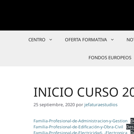
Saltar
al
contenido
CENTRO
OFERTA FORMATIVA
NO
FONDOS EUROPEOS
INICIO CURSO 2
25 septiembre, 2020
por
jefaturaestudios
Familia-Profesional-de-Administracion-y-Gestion
D
Familia-Profesional-de-Edificación-y-Obra-Civil
Des
Familia-Profesional-de-Electricidad-_-Electronica
D