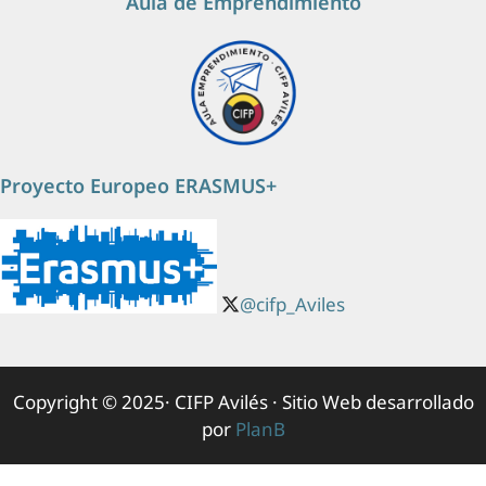
Aula de Emprendimiento
Proyecto Europeo ERASMUS+
@cifp_Aviles
Copyright © 2025· CIFP Avilés · Sitio Web desarrollado
por
PlanB