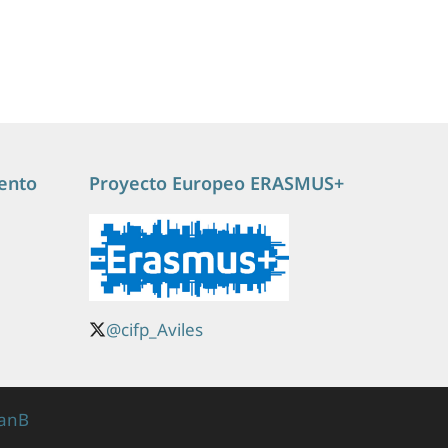
ento
Proyecto Europeo ERASMUS+
@cifp_Aviles
lanB