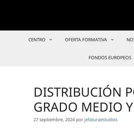
Saltar
al
contenido
CENTRO
OFERTA FORMATIVA
NO
FONDOS EUROPEOS
DISTRIBUCIÓN 
GRADO MEDIO Y
27 septiembre, 2024
por
jefaturaestudios