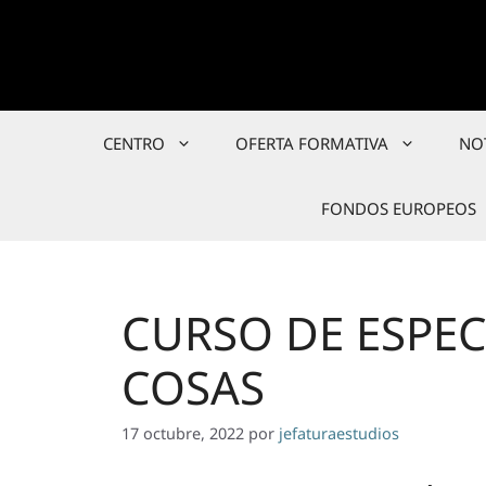
Saltar
al
contenido
CENTRO
OFERTA FORMATIVA
NO
FONDOS EUROPEOS
CURSO DE ESPEC
COSAS
17 octubre, 2022
por
jefaturaestudios