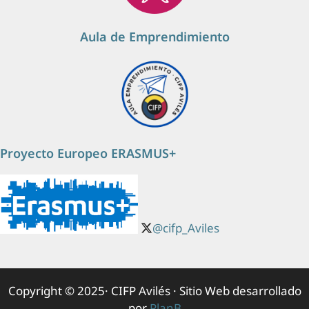
Aula de Emprendimiento
Proyecto Europeo ERASMUS+
@cifp_Aviles
Copyright © 2025· CIFP Avilés · Sitio Web desarrollado
por
PlanB