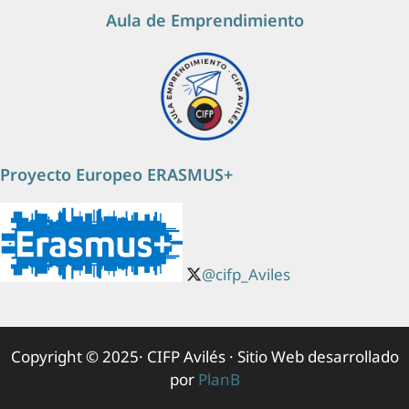
Aula de Emprendimiento
Proyecto Europeo ERASMUS+
@cifp_Aviles
Copyright © 2025· CIFP Avilés · Sitio Web desarrollado
por
PlanB