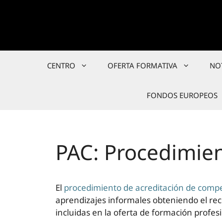
Saltar
al
contenido
CENTRO
OFERTA FORMATIVA
NO
FONDOS EUROPEOS
PAC: Procedimie
El
procedimiento de acreditación de comp
aprendizajes informales obteniendo el re
incluidas en la oferta de formación profe