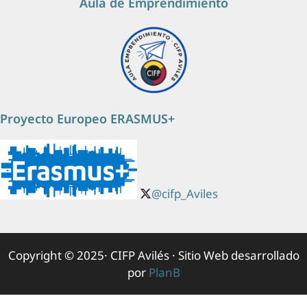
Aula de Emprendimiento
Proyecto Europeo ERASMUS+
@cifp_Aviles
Copyright © 2025· CIFP Avilés · Sitio Web desarrollado
por
PlanB