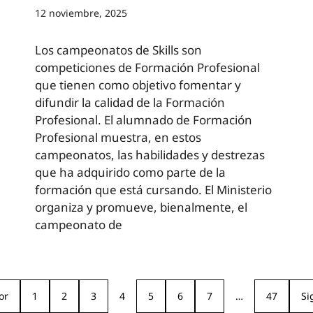
12 noviembre, 2025
Los campeonatos de Skills son
competiciones de Formación Profesional
que tienen como objetivo fomentar y
difundir la calidad de la Formación
Profesional. El alumnado de Formación
Profesional muestra, en estos
campeonatos, las habilidades y destrezas
que ha adquirido como parte de la
formación que está cursando. El Ministerio
organiza y promueve, bienalmente, el
campeonato de
or
1
2
3
4
5
6
7
…
47
Si