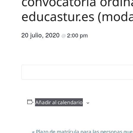
convocatoria ordina
educastur.es (moda
20 julio, 2020
2:00 pm
@
Añadir al calendario
N
«
Plazo de matrícula para las personas que