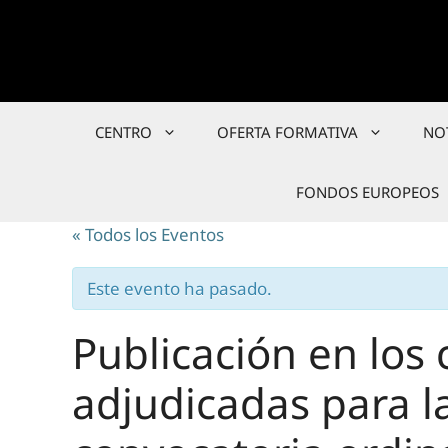
Saltar
al
contenido
CENTRO
OFERTA FORMATIVA
NO
FONDOS EUROPEOS
« Todos los Eventos
Este evento ha pasado.
Publicación en los 
adjudicadas para la