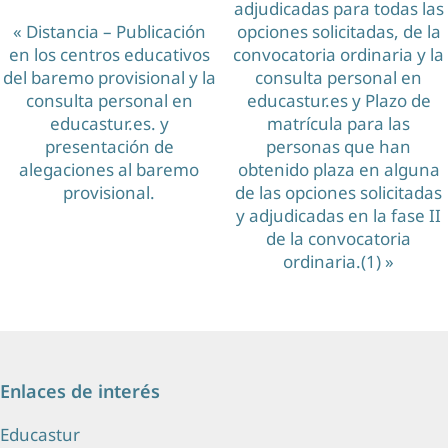
a
adjudicadas para todas las
v
«
Distancia – Publicación
opciones solicitadas, de la
en los centros educativos
convocatoria ordinaria y la
e
del baremo provisional y la
consulta personal en
g
consulta personal en
educastur.es y Plazo de
educastur.es. y
matrícula para las
a
presentación de
personas que han
c
alegaciones al baremo
obtenido plaza en alguna
provisional.
de las opciones solicitadas
i
y adjudicadas en la fase II
ó
de la convocatoria
ordinaria.(1)
»
n
d
e
l
Enlaces de interés
E
v
Educastur